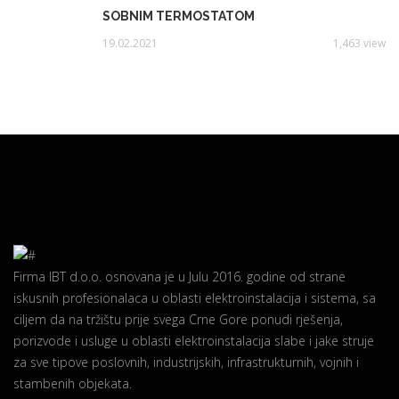
SOBNIM TERMOSTATOM
19.02.2021
1,463 view
Firma IBT d.o.o. osnovana je u Julu 2016. godine od strane
iskusnih profesionalaca u oblasti elektroinstalacija i sistema, sa
ciljem da na tržištu prije svega Crne Gore ponudi rješenja,
porizvode i usluge u oblasti elektroinstalacija slabe i jake struje
za sve tipove poslovnih, industrijskih, infrastrukturnih, vojnih i
stambenih objekata.