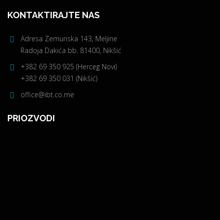
KONTAKTIRAJTE NAS
Adresa Zemunska 143, Meljine
Radoja Dakića bb. 81400, Nikšić
+382 69 350 925 (Herceg Novi)
+382 69 350 031 (Nikšić)
office@ibt.co.me
PRIOZVODI