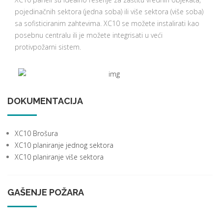
pojedinačnih sektora (jedna soba) ili više sektora (više soba)
sa sofisticiranim zahtevima. XC10 se možete instalirati kao
posebnu centralu ili je možete integrisati u veći
protivpožarni sistem.
DOKUMENTACIJA
XC10 Brošura
XC10 planiranje jednog sektora
XC10 planiranje više sektora
GAŠENJE POŽARA