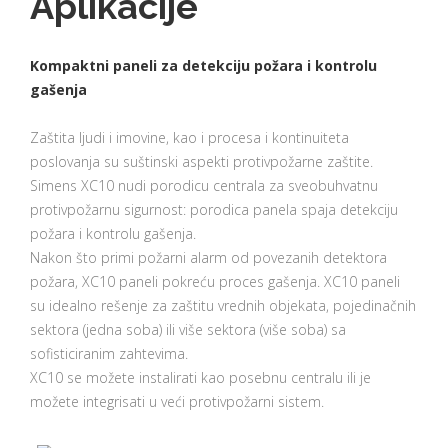
Aplikacije
Kompaktni paneli za detekciju požara i kontrolu
gašenja
Zaštita ljudi i imovine, kao i procesa i kontinuiteta
poslovanja su suštinski aspekti protivpožarne zaštite.
Simens XC10 nudi porodicu centrala za sveobuhvatnu
protivpožarnu sigurnost: porodica panela spaja detekciju
požara i kontrolu gašenja.
Nakon što primi požarni alarm od povezanih detektora
požara, XC10 paneli pokreću proces gašenja. XC10 paneli
su idealno rešenje za zaštitu vrednih objekata, pojedinačnih
sektora (jedna soba) ili više sektora (više soba) sa
sofisticiranim zahtevima.
XC10 se možete instalirati kao posebnu centralu ili je
možete integrisati u veći protivpožarni sistem.