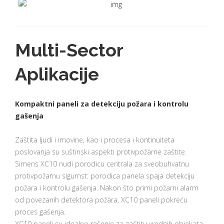
Multi-Sector
Aplikacije
Kompaktni paneli za detekciju požara i kontrolu
gašenja
Zaštita ljudi i imovine, kao i procesa i kontinuiteta
poslovanja su suštinski aspekti protivpožarne zaštite.
Simens XC10 nudi porodicu centrala za sveobuhvatnu
protivpožarnu sigurnst: porodica panela spaja detekciju
požara i kontrolu gašenja. Nakon što primi požarni alarm
od povezanih detektora požara, XC10 paneli pokreću
proces gašenja.
XC10 paneli su idealno rešenje za zaštitu vrednih objekata,