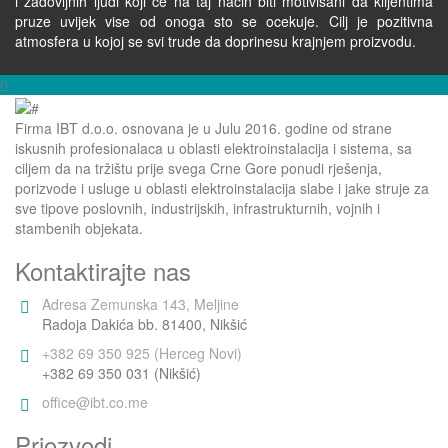
i zadovljnih ljudi koji ce na taj nacin biti motivisani da klijentima
pruze uvijek vise od onoga sto se ocekuje. Cilj je pozitivna
atmosfera u kojoj se svi trude da doprinesu krajnjem proizvodu.
Firma IBT d.o.o. osnovana je u Julu 2016. godine od strane
iskusnih profesionalaca u oblasti elektroinstalacija i sistema, sa
ciljem da na tržištu prije svega Crne Gore ponudi rješenja,
porizvode i usluge u oblasti elektroinstalacija slabe i jake struje za
sve tipove poslovnih, industrijskih, infrastrukturnih, vojnih i
stambenih objekata.
Kontaktirajte nas
Adresa Zemunska 143, Meljine
Radoja Dakića bb. 81400, Nikšić
+382 69 350 925 (Herceg Novi)
+382 69 350 031 (Nikšić)
office@ibt.co.me
Priozvodi