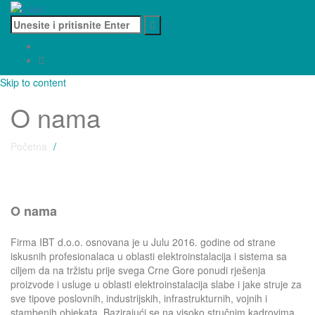
Skip to content
O nama
Početna
>
O nama
O nama
Firma IBT d.o.o. osnovana je u Julu 2016. godine od strane
iskusnih profesionalaca u oblasti elektroinstalacija i sistema sa
ciljem da na tržistu prije svega Crne Gore ponudi rješenja
proizvode i usluge u oblasti elektroinstalacija slabe i jake struje za
sve tipove poslovnih, industrijskih, infrastrukturnih, vojnih i
stambenih objekata. Bazirajući se na visoko stručnim kadrovima