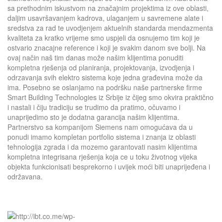
sa prethodnim iskustvom na značajnim projektima iz ove oblasti,
daljim usavršavanjem kadrova, ulaganjem u savremene alate i
sredstva za rad te uvodjenjem aktuelnih standarda mendazmenta
kvaliteta za kratko vrijeme smo uspjeli da osnujemo tim koji je
ostvario znacajne reference i koji je svakim danom sve bolji. Na
ovaj način naš tim danas može našim klijentima ponuditi
kompletna rješenja od planiranja, projektovanja, izvodjenja i
odrzavanja svih elektro sistema koje jedna građevina može da
ima. Posebno se oslanjamo na podršku naše partnerske firme
Smart Building Technologies iz Srbije iz čijeg smo okvira praktično
i nastali i čiju tradiciju se trudimo da pratimo, očuvamo i
unaprijedimo sto je dodatna garancija našim klijentima.
Partnerstvo sa kompanijom Siemens nam omogućava da u
ponudi imamo kompletan portfolio sistema i znanja iz oblasti
tehnologija zgrada i da mozemo garantovati nasim klijentima
kompletna integrisana rješenja koja ce u toku životnog vijeka
objekta funkcionisati besprekorno i uvijek moći biti unaprijeđena i
održavana.