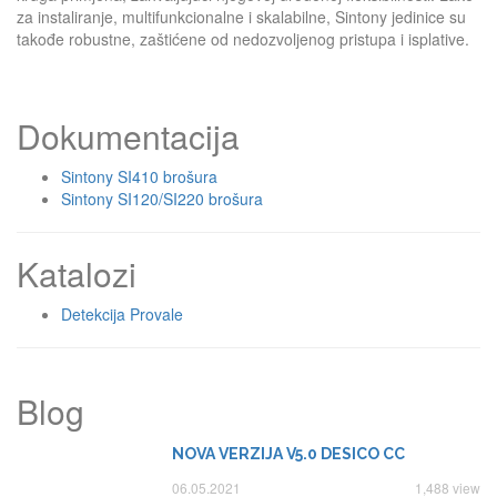
za instaliranje, multifunkcionalne i skalabilne, Sintony jedinice su
takođe robustne, zaštićene od nedozvoljenog pristupa i isplative.
Dokumentacija
Sintony SI410 brošura
Sintony SI120/SI220 brošura
Katalozi
Detekcija Provale
Blog
NOVA VERZIJA V5.0 DESICO CC
06.05.2021
1,488 view