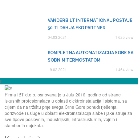
VANDERBILT INTERNATIONAL POSTAJE
50-TI DAHUA EKO PARTNER
04.03.2021
1,625 view
KOMPLETNA AUTOMATIZACIJA SOBE SA
SOBNIM TERMOSTATOM
19.02.2021
1,464 view
Firma IBT d.o.o. osnovana je u Julu 2016. godine od strane
iskusnih profesionalaca u oblasti elektroinstalacija i sistema, sa
ciljem da na tržištu prije svega Crne Gore ponudi rješenja,
porizvode i usluge u oblasti elektroinstalacija slabe i jake struje za
sve tipove poslovnih, industrijskih, infrastrukturnih, vojnih i
stambenih objekata.