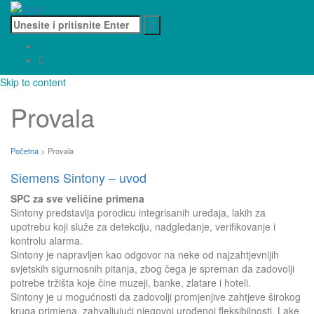
Skip to content
Provala
Početna
>
Provala
Siemens Sintony – uvod
SPC za sve veličine primena
Sintony predstavlja porodicu integrisanih uređaja, lakih za
upotrebu koji služe za detekciju, nadgledanje, verifikovanje i
kontrolu alarma.
Sintony je napravljen kao odgovor na neke od najzahtjevnijih
svjetskih sigurnosnih pitanja, zbog čega je spreman da zadovolji
potrebe tržišta koje čine muzeji, banke, zlatare i hoteli.
Sintony je u mogućnosti da zadovolji promjenjive zahtjeve širokog
kruga primjena, zahvaljujući njegovoj urođenoj fleksibilnosti. Lake