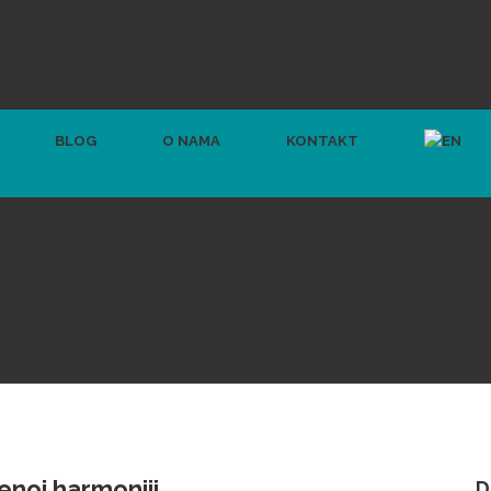
BLOG
O NAMA
KONTAKT
enoj harmoniji
D