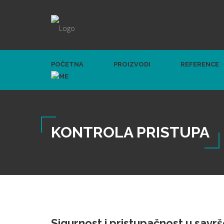
POČETNA
PROIZVODI
REFERENCE
KONTROLA PRISTUPA
Sigurnost i pristupačnost u savrš