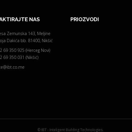
AKTIRAJTE NAS
PRIOZVODI
esa Zemunska 143, Meljine
ja Dakića bb. 81400, Nikšić
2 69 350 925 (Herceg Novi)
 69 350 031 (Nikšić)
ice@ibt.co.me
© IBT - Inteligent Building Technologies.