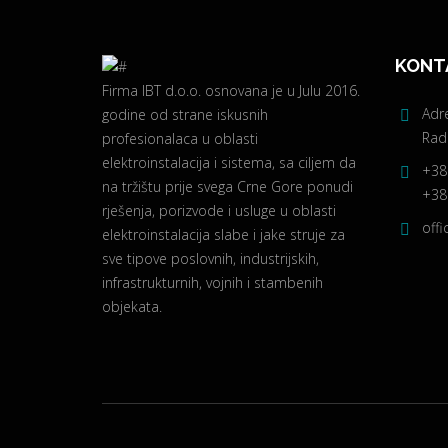
KONT
Firma IBT d.o.o. osnovana je u Julu 2016.
Adr
godine od strane iskusnih
Rado
profesionalaca u oblasti
elektroinstalacija i sistema, sa ciljem da
+38
na tržištu prije svega Crne Gore ponudi
+382
rješenja, porizvode i usluge u oblasti
off
elektroinstalacija slabe i jake struje za
sve tipove poslovnih, industrijskih,
infrastrukturnih, vojnih i stambenih
objekata.